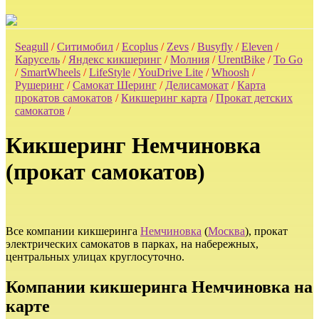
Seagull
/
Ситимобил
/
Ecoplus
/
Zevs
/
Busyfly
/
Eleven
/
Карусель
/
Яндекс кикшеринг
/
Молния
/
UrentBike
/
To Go
/
SmartWheels
/
LifeStyle
/
YouDrive Lite
/
Whoosh
/
Рушеринг
/
Самокат Шеринг
/
Делисамокат
/
Карта
прокатов самокатов
/
Кикшеринг карта
/
Прокат детских
самокатов
/
Кикшеринг Немчиновка
(прокат самокатов)
Все компании кикшеринга
Немчиновка
(
Москва
), прокат
электрических самокатов в парках, на набережных,
центральных улицах круглосуточно.
Компании кикшеринга Немчиновка на
карте