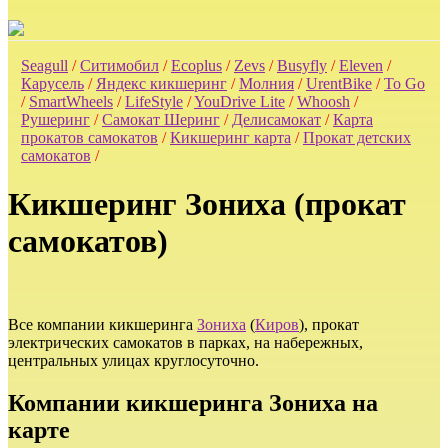
Seagull
/
Ситимобил
/
Ecoplus
/
Zevs
/
Busyfly
/
Eleven
/
Карусель
/
Яндекс кикшеринг
/
Молния
/
UrentBike
/
To Go
/
SmartWheels
/
LifeStyle
/
YouDrive Lite
/
Whoosh
/
Рушеринг
/
Самокат Шеринг
/
Делисамокат
/
Карта
прокатов самокатов
/
Кикшеринг карта
/
Прокат детских
самокатов
/
Кикшеринг Зониха (прокат
самокатов)
Все компании кикшеринга
Зониха
(
Киров
), прокат
электрических самокатов в парках, на набережных,
центральных улицах круглосуточно.
Компании кикшеринга Зониха на
карте