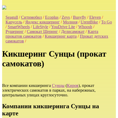
Seagull
/
Ситимобил
/
Ecoplus
/
Zevs
/
Busyfly
/
Eleven
/
Карусель
/
Яндекс кикшеринг
/
Молния
/
UrentBike
/
To Go
/
SmartWheels
/
LifeStyle
/
YouDrive Lite
/
Whoosh
/
Рушеринг
/
Самокат Шеринг
/
Делисамокат
/
Карта
прокатов самокатов
/
Кикшеринг карта
/
Прокат детских
самокатов
/
Кикшеринг Сунцы (прокат
самокатов)
Все компании кикшеринга
Сунцы
(
Киров
), прокат
электрических самокатов в парках, на набережных,
центральных улицах круглосуточно.
Компании кикшеринга Сунцы на
карте