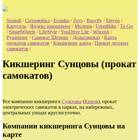
Seagull
/
Ситимобил
/
Ecoplus
/
Zevs
/
Busyfly
/
Eleven
/
Карусель
/
Яндекс кикшеринг
/
Молния
/
UrentBike
/
To Go
/
SmartWheels
/
LifeStyle
/
YouDrive Lite
/
Whoosh
/
Рушеринг
/
Самокат Шеринг
/
Делисамокат
/
Карта
прокатов самокатов
/
Кикшеринг карта
/
Прокат детских
самокатов
/
Кикшеринг Сунцовы (прокат
самокатов)
Все компании кикшеринга
Сунцовы
(
Киров
), прокат
электрических самокатов в парках, на набережных,
центральных улицах круглосуточно.
Компании кикшеринга Сунцовы на
карте