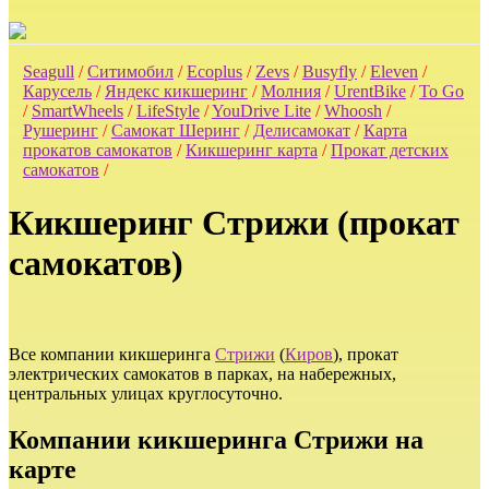
Seagull
/
Ситимобил
/
Ecoplus
/
Zevs
/
Busyfly
/
Eleven
/
Карусель
/
Яндекс кикшеринг
/
Молния
/
UrentBike
/
To Go
/
SmartWheels
/
LifeStyle
/
YouDrive Lite
/
Whoosh
/
Рушеринг
/
Самокат Шеринг
/
Делисамокат
/
Карта
прокатов самокатов
/
Кикшеринг карта
/
Прокат детских
самокатов
/
Кикшеринг Стрижи (прокат
самокатов)
Все компании кикшеринга
Стрижи
(
Киров
), прокат
электрических самокатов в парках, на набережных,
центральных улицах круглосуточно.
Компании кикшеринга Стрижи на
карте