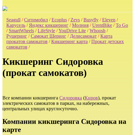
Seagull
/
Ситимобил
/
Ecoplus
/
Zevs
/
Busyfly
/
Eleven
/
Карусель
/
Яндекс кикшеринг
/
Молния
/
UrentBike
/
To Go
/
SmartWheels
/
LifeStyle
/
YouDrive Lite
/
Whoosh
/
Рушеринг
/
Самокат Шеринг
/
Делисамокат
/
Карта
прокатов самокатов
/
Кикшеринг карта
/
Прокат детских
самокатов
/
Кикшеринг Сидоровка
(прокат самокатов)
Все компании кикшеринга
Сидоровка
(
Киров
), прокат
электрических самокатов в парках, на набережных,
центральных улицах круглосуточно.
Компании кикшеринга Сидоровка на
карте