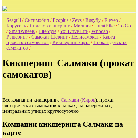
Seagull
/
Ситимобил
/
Ecoplus
/
Zevs
/
Busyfly
/
Eleven
/
Карусель
/
Яндекс кикшеринг
/
Молния
/
UrentBike
/
To Go
/
SmartWheels
/
LifeStyle
/
YouDrive Lite
/
Whoosh
/
Рушеринг
/
Самокат Шеринг
/
Делисамокат
/
Карта
прокатов самокатов
/
Кикшеринг карта
/
Прокат детских
самокатов
/
Кикшеринг Салмаки (прокат
самокатов)
Все компании кикшеринга
Салмаки
(
Киров
), прокат
электрических самокатов в парках, на набережных,
центральных улицах круглосуточно.
Компании кикшеринга Салмаки на
карте