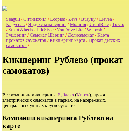
Seagull
/
Ситимобил
/
Ecoplus
/
Zevs
/
Busyfly
/
Eleven
/
Карусель
/
Яндекс кикшеринг
/
Молния
/
UrentBike
/
To Go
/
SmartWheels
/
LifeStyle
/
YouDrive Lite
/
Whoosh
/
Рушеринг
/
Самокат Шеринг
/
Делисамокат
/
Карта
прокатов самокатов
/
Кикшеринг карта
/
Прокат детских
самокатов
/
Кикшеринг Рублево (прокат
самокатов)
Все компании кикшеринга
Рублево
(
Киров
), прокат
электрических самокатов в парках, на набережных,
центральных улицах круглосуточно.
Компании кикшеринга Рублево на
карте