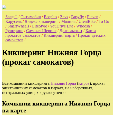
Seagull
/
Ситимобил
/
Ecoplus
/
Zevs
/
Busyfly
/
Eleven
/
Карусель
/
Яндекс кикшеринг
/
Молния
/
UrentBike
/
To Go
/
SmartWheels
/
LifeStyle
/
YouDrive Lite
/
Whoosh
/
Рушеринг
/
Самокат Шеринг
/
Делисамокат
/
Карта
прокатов самокатов
/
Кикшеринг карта
/
Прокат детских
самокатов
/
Кикшеринг Нижняя Горца
(прокат самокатов)
Все компании кикшеринга
Нижняя Горца
(
Киров
), прокат
электрических самокатов в парках, на набережных,
центральных улицах круглосуточно.
Компании кикшеринга Нижняя Горца
на карте