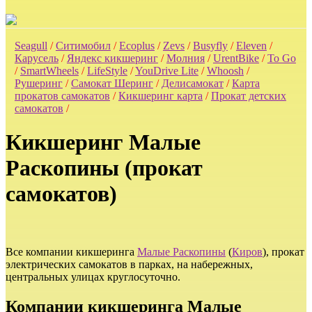
Seagull
/
Ситимобил
/
Ecoplus
/
Zevs
/
Busyfly
/
Eleven
/
Карусель
/
Яндекс кикшеринг
/
Молния
/
UrentBike
/
To Go
/
SmartWheels
/
LifeStyle
/
YouDrive Lite
/
Whoosh
/
Рушеринг
/
Самокат Шеринг
/
Делисамокат
/
Карта
прокатов самокатов
/
Кикшеринг карта
/
Прокат детских
самокатов
/
Кикшеринг Малые
Раскопины (прокат
самокатов)
Все компании кикшеринга
Малые Раскопины
(
Киров
), прокат
электрических самокатов в парках, на набережных,
центральных улицах круглосуточно.
Компании кикшеринга Малые