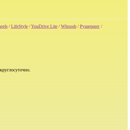
eels
/
LifeStyle
/
YouDrive Lite
/
Whoosh
/
Рушеринг
/
 круглосуточно.