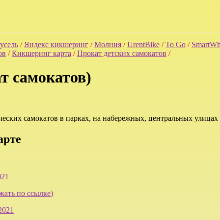
усель
/
Яндекс кикшеринг
/
Молния
/
UrentBike
/
To Go
/
SmartWh
ов
/
Кикшеринг карта
/
Прокат детских самокатов
/
т самокатов)
ических самокатов в парках, на набережных, центральных улицах
арте
021
жать по ссылке)
2021