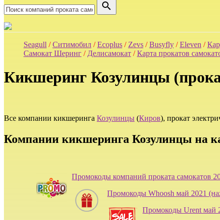
search
Seagull
/
Ситимобил
/
Ecoplus
/
Zevs
/
Busyfly
/
Eleven
/
Кар
Самокат Шеринг
/
Делисамокат
/
Карта прокатов самокат
Кикшеринг Козулинцы (прока
Все компании кикшеринга
Козулинцы
(
Киров
), прокат электр
Компании кикшеринга Козулинцы на к
Промокоды компаний проката самокатов 2
Промокоды Whoosh май 2021 (на
Промокоды Urent май 