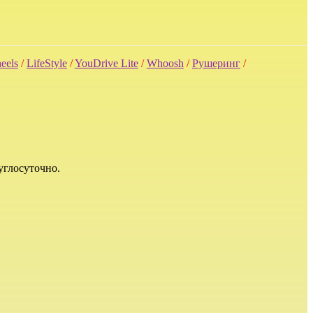
eels
/
LifeStyle
/
YouDrive Lite
/
Whoosh
/
Рушеринг
/
углосуточно.