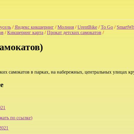
усель
/
Яндекс кикшеринг
/
Молния
/
UrentBike
/
To Go
/
SmartWh
ов
/
Кикшеринг карта
/
Прокат детских самокатов
/
амокатов)
ских самокатов в парках, на набережных, центральных улицах кр
е
021
жать по ссылке)
2021