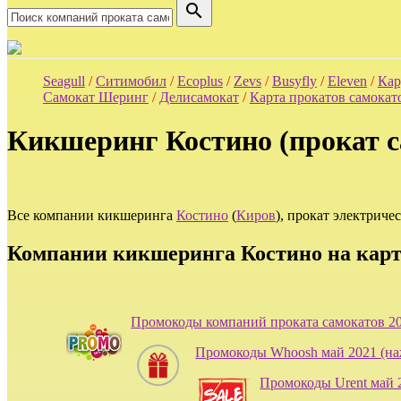
search
Seagull
/
Ситимобил
/
Ecoplus
/
Zevs
/
Busyfly
/
Eleven
/
Кар
Самокат Шеринг
/
Делисамокат
/
Карта прокатов самокат
Кикшеринг Костино (прокат с
Все компании кикшеринга
Костино
(
Киров
), прокат электриче
Компании кикшеринга Костино на карт
Промокоды компаний проката самокатов 2
Промокоды Whoosh май 2021 (на
Промокоды Urent май 