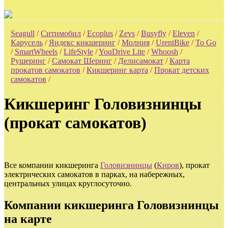
Seagull
/
Ситимобил
/
Ecoplus
/
Zevs
/
Busyfly
/
Eleven
/
Карусель
/
Яндекс кикшеринг
/
Молния
/
UrentBike
/
To Go
/
SmartWheels
/
LifeStyle
/
YouDrive Lite
/
Whoosh
/
Рушеринг
/
Самокат Шеринг
/
Делисамокат
/
Карта
прокатов самокатов
/
Кикшеринг карта
/
Прокат детских
самокатов
/
Кикшеринг Головизнинцы
(прокат самокатов)
Все компании кикшеринга
Головизнинцы
(
Киров
), прокат
электрических самокатов в парках, на набережных,
центральных улицах круглосуточно.
Компании кикшеринга Головизнинцы
на карте