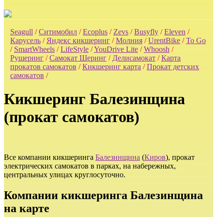
Seagull
/
Ситимобил
/
Ecoplus
/
Zevs
/
Busyfly
/
Eleven
/
Карусель
/
Яндекс кикшеринг
/
Молния
/
UrentBike
/
To Go
/
SmartWheels
/
LifeStyle
/
YouDrive Lite
/
Whoosh
/
Рушеринг
/
Самокат Шеринг
/
Делисамокат
/
Карта
прокатов самокатов
/
Кикшеринг карта
/
Прокат детских
самокатов
/
Кикшеринг Балезинщина
(прокат самокатов)
Все компании кикшеринга
Балезинщина
(
Киров
), прокат
электрических самокатов в парках, на набережных,
центральных улицах круглосуточно.
Компании кикшеринга Балезинщина
на карте