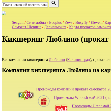
search
Seagull
/
Ситимобил
/
Ecoplus
/
Zevs
/
Busyfly
/
Eleven
/
Кар
Самокат Шеринг
/
Делисамокат
/
Карта прокатов самокат
Кикшеринг Люблино (прокат 
Все компании кикшеринга
Люблино
(
Калининград
), прокат э
Компании кикшеринга Люблино на кар
Промокоды компаний проката самокатов 2
Промокоды Whoosh май 2021 (на
Промокоды Urent май 