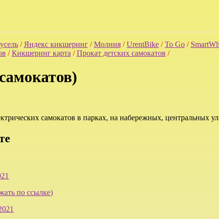
усель
/
Яндекс кикшеринг
/
Молния
/
UrentBike
/
To Go
/
SmartWh
ов
/
Кикшеринг карта
/
Прокат детских самокатов
/
самокатов)
лектрических самокатов в парках, на набережных, центральных у
те
021
жать по ссылке)
2021