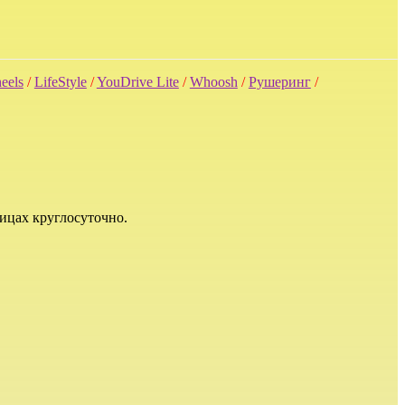
eels
/
LifeStyle
/
YouDrive Lite
/
Whoosh
/
Рушеринг
/
лицах круглосуточно.