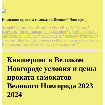
0
Компании проката самокатов Великий Новгород
Seagull
/
Ситимобил
/
Ecoplus
/
Zevs
/
Busyfly
/
Eleven
/
Карусель
/
Яндекс кикшеринг
/
Молния
/
UrentBike
/
To Go
/
SmartWheels
/
LifeStyle
/
YouDrive Lite
/
Whoosh
/
Рушеринг
/
Самокат Шеринг
/
Делисамокат
/
Карта прокатов самокатов
/
Кикшеринг карта
/
Прокат детских самокатов
/
Кикшеринг в Великом
Новгороде условия и цены
проката самокатов
Великого Новгорода 2023
2024