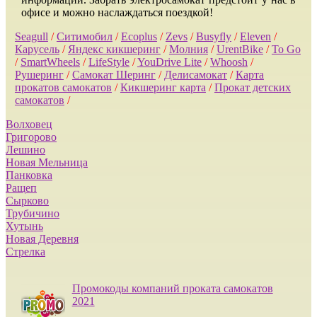
офисе и можно наслаждаться поездкой!
Seagull
/
Ситимобил
/
Ecoplus
/
Zevs
/
Busyfly
/
Eleven
/
Карусель
/
Яндекс кикшеринг
/
Молния
/
UrentBike
/
To Go
/
SmartWheels
/
LifeStyle
/
YouDrive Lite
/
Whoosh
/
Рушеринг
/
Самокат Шеринг
/
Делисамокат
/
Карта
прокатов самокатов
/
Кикшеринг карта
/
Прокат детских
самокатов
/
Волховец
Григорово
Лешино
Новая Мельница
Панковка
Ращеп
Сырково
Трубичино
Хутынь
Новая Деревня
Стрелка
Промокоды компаний проката самокатов
2021