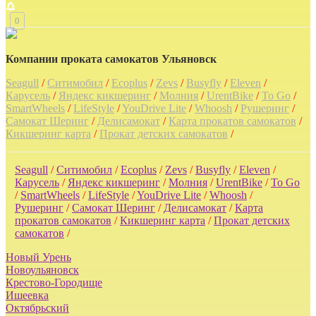
0
Компании проката самокатов Ульяновск
Seagull
/
Ситимобил
/
Ecoplus
/
Zevs
/
Busyfly
/
Eleven
/
Карусель
/
Яндекс кикшеринг
/
Молния
/
UrentBike
/
To Go
/
SmartWheels
/
LifeStyle
/
YouDrive Lite
/
Whoosh
/
Рушеринг
/
Самокат Шеринг
/
Делисамокат
/
Карта прокатов самокатов
/
Кикшеринг карта
/
Прокат детских самокатов
/
Seagull
/
Ситимобил
/
Ecoplus
/
Zevs
/
Busyfly
/
Eleven
/
Карусель
/
Яндекс кикшеринг
/
Молния
/
UrentBike
/
To Go
/
SmartWheels
/
LifeStyle
/
YouDrive Lite
/
Whoosh
/
Рушеринг
/
Самокат Шеринг
/
Делисамокат
/
Карта
прокатов самокатов
/
Кикшеринг карта
/
Прокат детских
самокатов
/
Новый Урень
Новоульяновск
Крестово-Городище
Ишеевка
Октябрьский